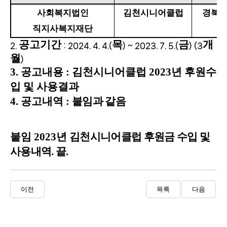
사회복지법인
김천시니어클럽
경북 
직지사복지재단
공고기간
목
금
개
2.
: 2024. 4. 4.(
) ~ 2023. 7. 5.(
) (3
월
)
3.
공고내용
:
김천시니어클럽
2023
년 후원수
입 및 사용결과
4.
공고내역
:
붙임과 같음
붙임
2023
년
김천시니어클럽 후원금 수입 및
사용내역
.
끝
.
이전
목록
다음