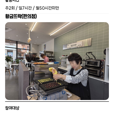
활동시간
주2회 / 일7시간 / 월50시간미만
황금뜨락(편의점)
참여대상