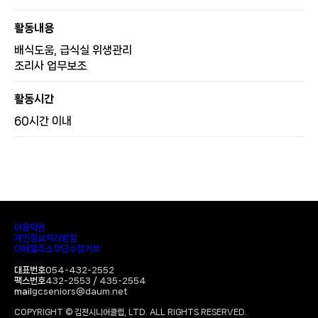
활동내용
배식도움, 급식실 위생관리
조리사 업무보조
활동시간
60시간 이내
이용약관
개인정보처리방침
이메일주소무단수집거부
대표번호
054-432-2552
팩스번호
432-2553 / 435-2554
mail
gcseniors@daum.net
COPYRIGHT © 김천시니어클럽, LTD. ALL RIGHTS RESERVED.