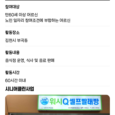
참여대상
만60세 이상 어르신
노인 일자리 참여조건에 부합하는 어르신
활동장소
김천시 부곡동
활동내용
음식점 운영, 식사 및 음료 판매
활동시간
60시간 이내
시니어클린사업