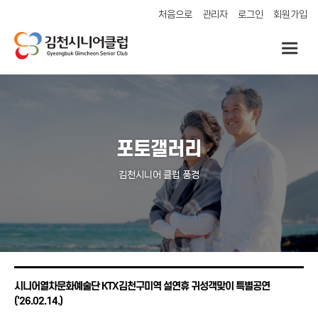
처음으로
관리자
로그인
회원가입
포토갤러리
김천시니어 클럽 풍경
시니어열차문화예술단 KTX김천구미역 설연휴 귀성객맞이 특별공연
(‘26.02.14.)