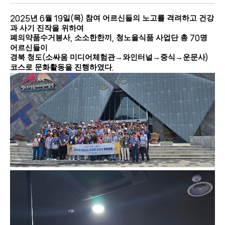
년
월
일
목
참여 어르신들의 노고를 격려하고 건강
2025
6
19
(
)
과 사기 진작을 위하여
폐의약품수거봉사
소소한한끼
청노을식품 사업단 총
명
,
,
70
어르신들이
경북 청도
소싸움 미디어체험관
→
와인터널
→
중식
→
운문사
(
)
코스로 문화활동을 진행하였다
.