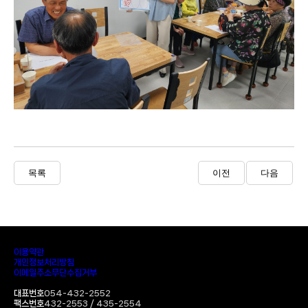
목록
이전
다음
이용약관
개인정보처리방침
이메일주소무단수집거부
대표번호
054-432-2552
팩스번호
432-2553 / 435-2554