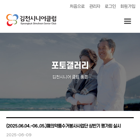
처음으로
관리자
로그인
회원가입
포토갤러리
김천시니어 클럽 풍경
(2025.06.04.~06..05.)폐의약품수거봉사사업단 상반기 평가회 실시
2025-06-09