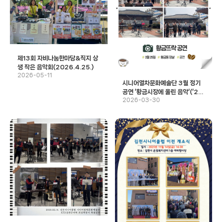
제13회 자비나눔한마당&직지 상
생 작은 음악회(2026.4.25.)
2026-05-11
시니어열차문화예술단 3월 정기
공연 ‘황금시장에 울린 음악‘(‘26.
2026-03-30
03.25.)