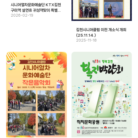
시니어열차문화예술단 KTX김천
구미역 설연휴 귀성객맞이 특별공
2026-02-19
연(‘26.02.14.)
김천시니어클럽 이전 개소식 개최
(25.11.14.)
2025-11-18