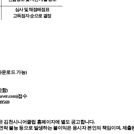
심사 및 채점배점표
고득점자 순으로 결정
다운로드 가능
)
한함
)
aver.com)
접수
39569
은 김천시니어클럽 홈페이지에 별도 공고합니다
.
연락 불능 등으로 발생하는 불이익은 응시자 본인의 책임이며
,
제출된