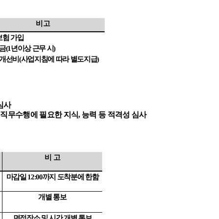
비고
보험 가입
금
(1
년이상 근무 시
)
개선비
(
사업지침에 따라 별도지급
)
심사
 직무수행에 필요한 지식
,
능력 등 적격성 심사
비 고
마감일
12:00
까지 도착분에 한함
개별 통보
면접장소 및 시간 개별 통보