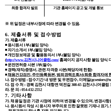
최종 합격자 발표
기관 홈페이지 공고 및 개별 통보
※
위 일정은 내부사정에 따라 변경될 수 있음
.
6.
제출서류 및 접수방법
가
.
제출서류
◾
응시원서
1
부
.(
붙임 양식
)
◾
자기소개서
1
부
.(
붙임 양식
)
◾
개인정보제공 및 활용동의서
1
부
.(
붙임 양식
)
(
http://www.
김천시니어클럽
.com/
홈페이지 공지사항 붙임 양식 
◾
운전면허증 사본
1
부
(
필수
).
◾
경력
(
재직
)
증명서
,
관련 자격증 사본
(
해당자에 한함
)
◾
채용건강검진
,
주민등록등본
,
범죄경력조회서
(
최종 합격자에 
나
.
접수방법
:
접수기간 내 방문 및 우편접수
,
이메일
(gcseniors@n
다
.
접 수 처
:
경북 김천시 대항면 덕전길
308-65
김천시니어클럽
라
.
문 의
: 054-432-2552
7.
기타사항
가
.
채용일정
은 기관 사정에 의하여 변경될 수 있으며
,
변경사항
나
.
응시원서 작성 시 응시자 부주의로 인한 잘못된 기재나 표기
,
채용과정이 끝난 후 자동 파기됩니다
.