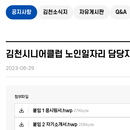
공지사항
김천소식지
자유게시판
Q&A
김천시니어클럽 노인일자리 담당자
2023-06-29
첨부파일
붙임 1 응시원서.hwp
27Kbyte
붙임 2 자기소개서.hwp
20Kbyte