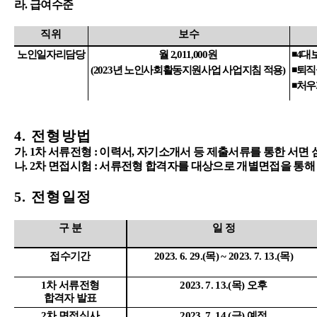
라
.
급여수준
직위
보수
노인일자리담당
월
2,011,000
원
◾
4
대
(2023
년 노인사회활동지원사업 사업지침 적용
)
◾
퇴직
◾
처우
4.
전형방법
가
. 1
차 서류전형
:
이력서
,
자기소개서 등 제출서류를 통한 서면 
나
. 2
차 면접시험
:
서류전형 합격자를 대상으로 개별면접을 통해
5.
전형일정
구 분
일 정
접수기간
2023. 6. 29.(
목
) ~ 2023. 7. 13.(
목
)
1
차 서류전형
2023. 7. 13.(
목
)
오후
합격자 발표
2
차 면접심사
2023. 7. 14.(
금
)
예정