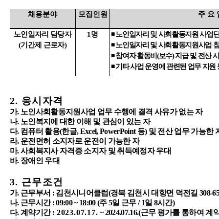
채용분야
모집인원
주 요 
노인일자리 담당자
1
명
◾
노인일자리 및 사회활동지원 사업단
(
기간제 근로자
)
◾
노인일자리 및 사회활동지원사업 참
◾
참여자 활동비
(
보수
)
지급 및 전산 
◾
기타 사업 운영에 관련된 업무 지원 
2.
응시자격
가
.
노인사회활동지원사업 업무 수행에 결격 사유가 없는 자
나
.
노인복지에 대한 이해 및 관심이 있는 자
다
.
컴퓨터 활용
(
한글
, Excel, PowerPoint
등
)
및 전산 업무 가능한 
라
.
운전면허 소지자로 운전이 가능한 자
마
.
사회복지사 자격증 소지자 및 취득예정자 우대
바
.
장애인 우대
3.
근무조건
가
.
근무부서
:
김천시니어클럽
(
경북 김천시 대항면 덕전길
308-65
나
.
근무시간
: 09:00 ~ 18:00 (
주
5
일 근무
/ 1
일
8
시간
)
다
.
계약기간
:
2023.07.17.
~ 2024.07.16.(
근무 평가를 통하여 계약