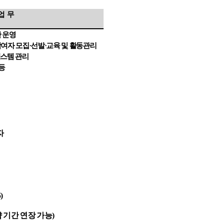
업 무
 운영
여자 모집
·
선발
·
교육 및 활동관리
시스템 관리
등
자
)
 기간 연장 가능
)